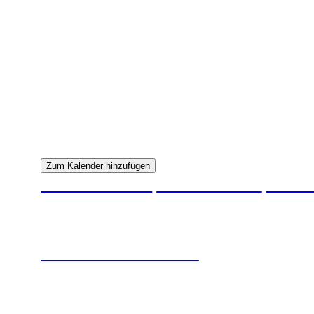
Wann
12. Februar 2026
11:30
Zum Kalender hinzufügen
ICS herunterladen
Google Kalender
iC
Wo
Max-Josef-Metzger-Haus
Brugesstraße 34 – 38, Umkirch
Veranstaltungstyp
Umkircher Narrenclub